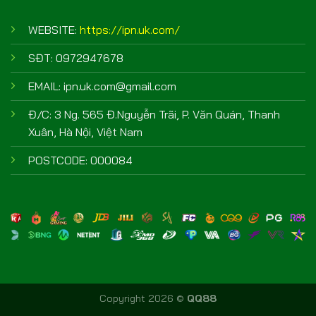
WEBSITE:
https://ipn.uk.com/
SĐT:
0972947678
EMAIL:
ipn.uk.com@gmail.com
Đ/C:
3 Ng. 565 Đ.Nguyễn Trãi, P. Văn Quán, Thanh
Xuân, Hà Nội, Việt Nam
POSTCODE: 000084
Copyright 2026 ©
QQ88