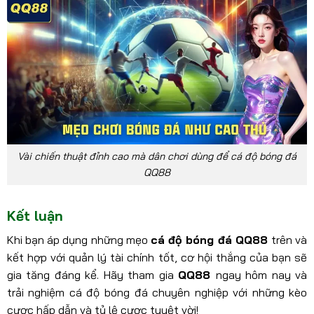
Vài chiến thuật đỉnh cao mà dân chơi dùng để cá độ bóng đá
QQ88
Kết luận
Khi bạn áp dụng những mẹo
cá độ bóng đá QQ88
trên và
kết hợp với quản lý tài chính tốt, cơ hội thắng của bạn sẽ
gia tăng đáng kể. Hãy tham gia
QQ88
ngay hôm nay và
trải nghiệm cá độ bóng đá chuyên nghiệp với những kèo
cược hấp dẫn và tỷ lệ cược tuyệt vời!