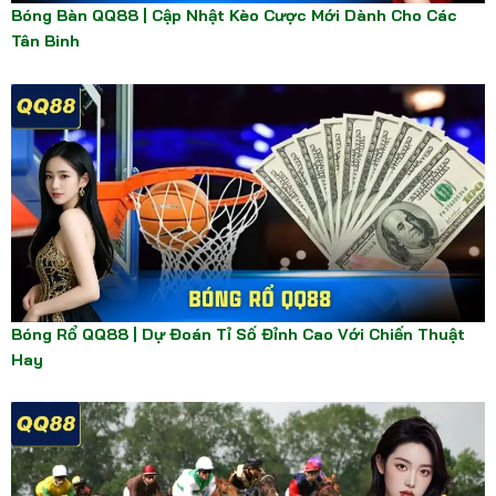
Bóng Bàn QQ88 | Cập Nhật Kèo Cược Mới Dành Cho Các
Tân Binh
Bóng Rổ QQ88 | Dự Đoán Tỉ Số Đỉnh Cao Với Chiến Thuật
Hay