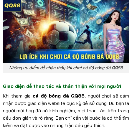
Những ưu điểm dễ nhận thấy khi chơi cá độ bóng đá QQ88
Giao diện dễ thao tác và thân thiện với mọi người
Khi tham gia
cá độ bóng đá QQ88
, người chơi sẽ cảm
nhận được giao diện website cực kỳ dễ sử dụng. Dù bạn là
người mới hay đã có kinh nghiệm, mọi thao tác trên trang
đều đơn giản và rõ ràng. Bạn chỉ cần vài bước là có thể tìm
kiếm và đặt cược vào những trận đấu yêu thích.