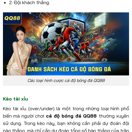
2: Đội khách thắng.
Các loại hình cược cá độ bóng đá QQ88
Kèo tài xỉu
Kèo tài xỉu (over/under) là một trong những loại hình phổ
biến mà người chơi
cá độ bóng đá QQ88
thường xuyên
sử dụng. Trong kèo này, bạn không cần phải dự đoán đội
nào thắng, mà chỉ cần dự đoán tổng số bàn thắng của trận