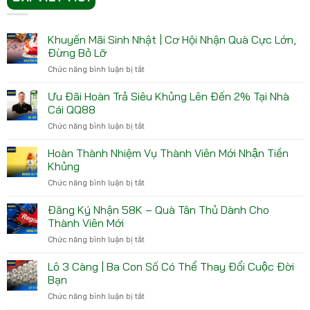
Khuyến Mãi Sinh Nhật | Cơ Hội Nhận Quà Cực Lớn,
Đừng Bỏ Lỡ
Chức năng bình luận bị tắt
ở
Khuyến
Mãi
Ưu Đãi Hoàn Trả Siêu Khủng Lên Đến 2% Tại Nhà
Sinh
Cái QQ88
Nhật
Chức năng bình luận bị tắt
ở
|
Ưu
Cơ
Đãi
Hoàn Thành Nhiệm Vụ Thành Viên Mới Nhận Tiền
Hội
Hoàn
Nhận
Khủng
Trả
Quà
Chức năng bình luận bị tắt
ở
Siêu
Cực
Hoàn
Khủng
Lớn,
Thành
Đăng Ký Nhận 58K – Quà Tân Thủ Dành Cho
Lên
Đừng
Nhiệm
Đến
Thành Viên Mới
Bỏ
Vụ
2%
Lỡ
Chức năng bình luận bị tắt
ở
Thành
Tại
Đăng
Viên
Nhà
Ký
Lô 3 Càng | Ba Con Số Có Thể Thay Đổi Cuộc Đời
Mới
Cái
Nhận
Nhận
Bạn
QQ88
58K
Tiền
Chức năng bình luận bị tắt
ở
–
Khủng
Lô