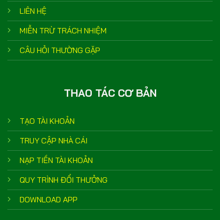
LIÊN HỆ
MIỄN TRỪ TRÁCH NHIỆM
CÂU HỎI THƯỜNG GẶP
THAO TÁC CƠ BẢN
TẠO TÀI KHOẢN
TRUY CẬP NHÀ CÁI
NẠP TIỀN TÀI KHOẢN
QUY TRÌNH ĐỔI THƯỞNG
DOWNLOAD APP