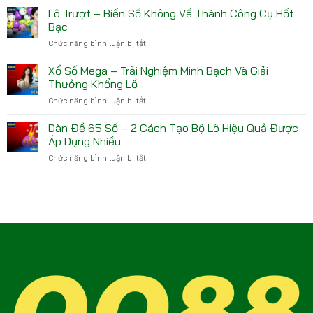
Quà
3
Lô Trượt – Biến Số Không Về Thành Công Cụ Hốt
Tân
Càng
Thủ
Bạc
|
Dành
Chức năng bình luận bị tắt
ở
Ba
Cho
Lô
Con
Thành
Trượt
Xổ Số Mega – Trải Nghiệm Minh Bạch Và Giải
Số
Viên
–
Có
Thưởng Khổng Lồ
Mới
Biến
Thể
Chức năng bình luận bị tắt
ở
Số
Thay
Xổ
Không
Đổi
Số
Dàn Đề 65 Số – 2 Cách Tạo Bộ Lô Hiệu Quả Được
Về
Cuộc
Mega
Thành
Áp Dụng Nhiều
Đời
–
Công
Bạn
Chức năng bình luận bị tắt
ở
Trải
Cụ
Dàn
Nghiệm
Hốt
Đề
Minh
Bạc
65
Bạch
Số
Và
–
Giải
2
Thưởng
Cách
Khổng
Tạo
Lồ
Bộ
Lô
Hiệu
Quả
Được