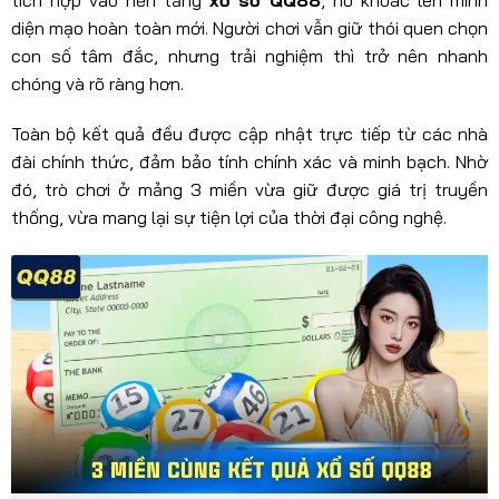
diện mạo hoàn toàn mới. Người chơi vẫn giữ thói quen chọn
con số tâm đắc, nhưng trải nghiệm thì trở nên nhanh
chóng và rõ ràng hơn.
Toàn bộ kết quả đều được cập nhật trực tiếp từ các nhà
đài chính thức, đảm bảo tính chính xác và minh bạch. Nhờ
đó, trò chơi ở mảng 3 miền vừa giữ được giá trị truyền
thống, vừa mang lại sự tiện lợi của thời đại công nghệ.