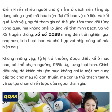
Điểm khiến nhiều người chú ý nằm ở cách nền tảng áp
dụng công nghệ mã hóa hiện đại để bảo vệ dữ liệu và kết
quả. Nhờ vậy, người tham gia có thể yên tâm theo dõi từng
vòng quay mà không phải lo lắng về tính minh bạch. So với
XS truyền thống,
xổ số QQ88
mang đến trải nghiệm gọn
nhẹ hơn, linh hoạt hơn và phù hợp với nhịp sống số hóa
hiện nay.
Không những vậy, tỷ lệ trả thưởng được thiết kế ở mức
cao, có thể chạm ngưỡng 95% tùy từng loại hình. Chính
điều này đã khiến chuyên mục không chỉ là một nơi cung
cấp trò chơi may rủi đơn thuần, mà còn là thử thách tâm lý
và sự lựa chọn chiến lược của người tham gia.