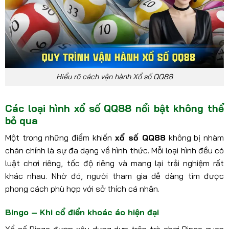
Hiểu rõ cách vận hành Xổ số QQ88
Các loại hình xổ số QQ88 nổi bật không thể
bỏ qua
Một trong những điểm khiến
xổ số QQ88
không bị nhàm
chán chính là sự đa dạng về hình thức. Mỗi loại hình đều có
luật chơi riêng, tốc độ riêng và mang lại trải nghiệm rất
khác nhau. Nhờ đó, người tham gia dễ dàng tìm được
phong cách phù hợp với sở thích cá nhân.
Bingo – Khi cổ điển khoác áo hiện đại