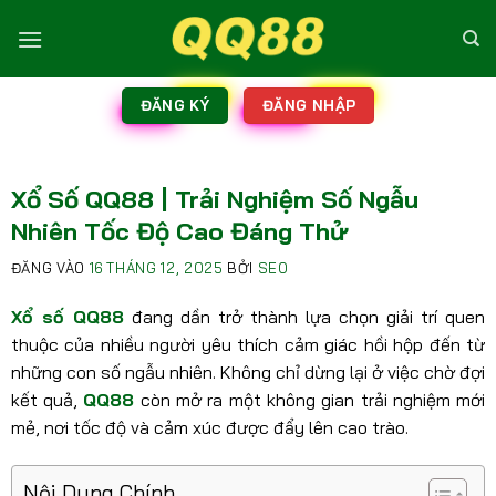
ĐĂNG KÝ
ĐĂNG NHẬP
Xổ Số QQ88 | Trải Nghiệm Số Ngẫu
Nhiên Tốc Độ Cao Đáng Thử
ĐĂNG VÀO
16 THÁNG 12, 2025
BỞI
SEO
Xổ số QQ88
đang dần trở thành lựa chọn giải trí quen
thuộc của nhiều người yêu thích cảm giác hồi hộp đến từ
những con số ngẫu nhiên. Không chỉ dừng lại ở việc chờ đợi
kết quả,
QQ88
còn mở ra một không gian trải nghiệm mới
mẻ, nơi tốc độ và cảm xúc được đẩy lên cao trào.
Nội Dung Chính