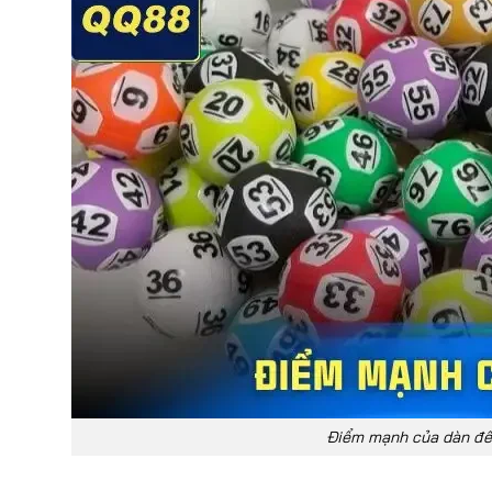
Điểm mạnh của dàn đề 