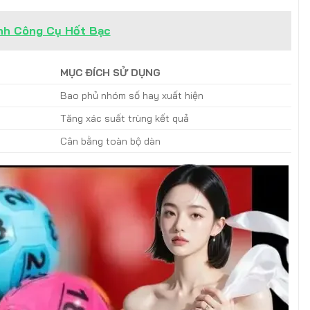
h Công Cụ Hốt Bạc
MỤC ĐÍCH SỬ DỤNG
Bao phủ nhóm số hay xuất hiện
Tăng xác suất trùng kết quả
Cân bằng toàn bộ dàn