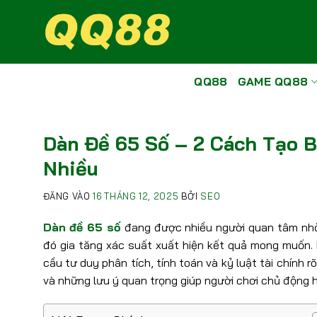
QQ88
GAME QQ88
Dàn Đề 65 Số – 2 Cách Tạo 
Nhiều
ĐĂNG VÀO
16 THÁNG 12, 2025
BỞI
SEO
Dàn đề 65 số
đang được nhiều người quan tâm nhờ
đó gia tăng xác suất xuất hiện kết quả mong muốn
cầu tư duy phân tích, tính toán và kỷ luật tài chính rõ
và những lưu ý quan trọng giúp người chơi chủ động 