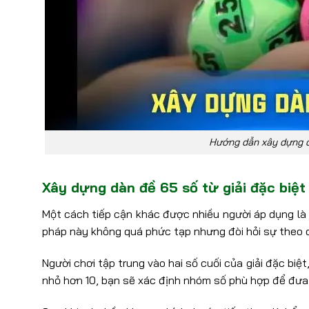
Hướng dẫn xây dựng d
Xây dựng dàn đề 65 số từ giải đặc biệ
Một cách tiếp cận khác được nhiều người áp dụng là 
pháp này không quá phức tạp nhưng đòi hỏi sự theo d
Người chơi tập trung vào hai số cuối của giải đặc biệ
nhỏ hơn 10, bạn sẽ xác định nhóm số phù hợp để đưa