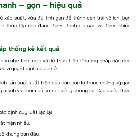
hanh – gọn – hiệu quả
 xác suất, vừa đủ tinh gọn để tránh dàn trải vô ích, bạn
ình thức lập dàn đang được đánh giá cao và được nhiều
áp thống kê kết quả
cao nhờ tính logic và dễ thực hiện. Phương pháp này dựa
ưa ra quyết định có cơ sở.
tích tần suất xuất hiện của các con lô trong những kỳ gần
ng mạnh và nhóm số có xu hướng chững lại. Các bước thực
c định quy luật lặp lại.
ất hiện nhiều.
 bộ khung ban đầu.