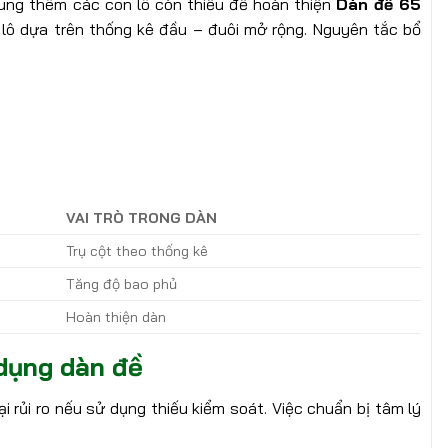
sung thêm các con lô còn thiếu để hoàn thiện
Dàn đề 65
lô dựa trên thống kê đầu – đuôi mở rộng. Nguyên tắc bổ
VAI TRÒ TRONG DÀN
Trụ cột theo thống kê
Tăng độ bao phủ
Hoàn thiện dàn
 dụng dàn đề
 rủi ro nếu sử dụng thiếu kiểm soát. Việc chuẩn bị tâm lý