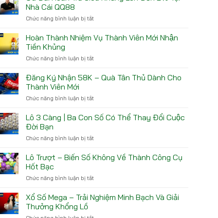
Sinh
Nhà Cái QQ88
Nhật
Chức năng bình luận bị tắt
ở
|
Ưu
Cơ
Đãi
Hoàn Thành Nhiệm Vụ Thành Viên Mới Nhận
Hội
Hoàn
Nhận
Tiền Khủng
Trả
Quà
Chức năng bình luận bị tắt
ở
Siêu
Cực
Hoàn
Khủng
Lớn,
Thành
Đăng Ký Nhận 58K – Quà Tân Thủ Dành Cho
Lên
Đừng
Nhiệm
Đến
Thành Viên Mới
Bỏ
Vụ
2%
Lỡ
Chức năng bình luận bị tắt
ở
Thành
Tại
Đăng
Viên
Nhà
Ký
Lô 3 Càng | Ba Con Số Có Thể Thay Đổi Cuộc
Mới
Cái
Nhận
Nhận
Đời Bạn
QQ88
58K
Tiền
Chức năng bình luận bị tắt
ở
–
Khủng
Lô
Quà
3
Lô Trượt – Biến Số Không Về Thành Công Cụ
Tân
Càng
Thủ
Hốt Bạc
|
Dành
Chức năng bình luận bị tắt
ở
Ba
Cho
Lô
Con
Thành
Trượt
Xổ Số Mega – Trải Nghiệm Minh Bạch Và Giải
Số
Viên
–
Có
Thưởng Khổng Lồ
Mới
Biến
Thể