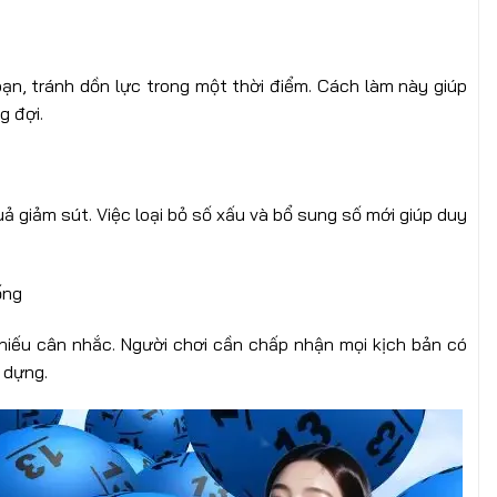
ạn, tránh dồn lực trong một thời điểm. Cách làm này giúp
g đợi.
 giảm sút. Việc loại bỏ số xấu và bổ sung số mới giúp duy
ống
hiếu cân nhắc. Người chơi cần chấp nhận mọi kịch bản có
 dựng.