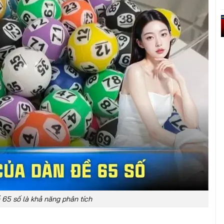
65 số là khả năng phân tích