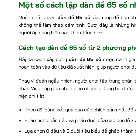
Một số cách lập dàn đề 65 số n
Muốn chốt được
dàn đề 65 số
vừa rộng để bao phủ
không thể làm theo cảm tính. Dưới đây là những h
người áp dụng hiện nay theo tổng hợp:
Cách tạo dàn đề 65 số từ 2 phương ph
Đây là cách xây dựng
dàn đề 65 số
được đánh giá 
hoàn toàn vào dữ liệu đã xuất hiện, giúp người chơi đ
Thay vì đoán ngẫu nhiên, người chơi tập trung phân 
nhất. Việc này giúp nhận diện nhóm lô đang hoạt độ
hiện chi tiết
Theo dõi bảng kết quả của các phiên gần nhất để xá
Phân tích phần đầu và phần đuôi của các con lô xu
Lựa chọn 8 đầu và 8 đuôi tiêu biểu để ghép thành