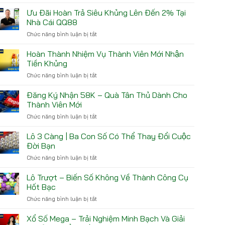
Khuyến
Mãi
Ưu Đãi Hoàn Trả Siêu Khủng Lên Đến 2% Tại
Sinh
Nhà Cái QQ88
Nhật
Chức năng bình luận bị tắt
ở
|
Ưu
Cơ
Đãi
Hoàn Thành Nhiệm Vụ Thành Viên Mới Nhận
Hội
Hoàn
Nhận
Tiền Khủng
Trả
Quà
Chức năng bình luận bị tắt
ở
Siêu
Cực
Hoàn
Khủng
Lớn,
Thành
Đăng Ký Nhận 58K – Quà Tân Thủ Dành Cho
Lên
Đừng
Nhiệm
Đến
Thành Viên Mới
Bỏ
Vụ
2%
Lỡ
Chức năng bình luận bị tắt
ở
Thành
Tại
Đăng
Viên
Nhà
Ký
Lô 3 Càng | Ba Con Số Có Thể Thay Đổi Cuộc
Mới
Cái
Nhận
Nhận
Đời Bạn
QQ88
58K
Tiền
Chức năng bình luận bị tắt
ở
–
Khủng
Lô
Quà
3
Lô Trượt – Biến Số Không Về Thành Công Cụ
Tân
Càng
Thủ
Hốt Bạc
|
Dành
Chức năng bình luận bị tắt
ở
Ba
Cho
Lô
Con
Thành
Trượt
Xổ Số Mega – Trải Nghiệm Minh Bạch Và Giải
Số
Viên
–