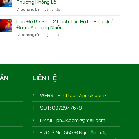
Có
Thưởng Khổng Lồ
Mới
Biến
Thể
Chức năng bình luận bị tắt
ở
Số
Thay
Xổ
Không
Đổi
Số
Dàn Đề 65 Số – 2 Cách Tạo Bộ Lô Hiệu Quả
Về
Cuộc
Mega
Thành
Được Áp Dụng Nhiều
Đời
–
Công
Bạn
Chức năng bình luận bị tắt
ở
Trải
Cụ
Dàn
Nghiệm
Hốt
Đề
Minh
Bạc
65
Bạch
Số
Và
–
Giải
2
Thưởng
Cách
Khổng
BẢN
LIÊN HỆ
Tạo
Lồ
Bộ
Lô
Hiệu
WEBSITE:
https://ipn.uk.com/
Quả
Được
SĐT:
0972947678
Áp
Dụng
Nhiều
EMAIL:
ipn.uk.com@gmail.com
Đ/C:
3 Ng. 565 Đ.Nguyễn Trãi, P.