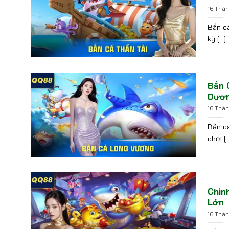
16 Thán
Bắn cá
kỳ [...]
Bắn 
Dươ
16 Thán
Bắn cá
chơi [..
Chin
Lớn
16 Thán