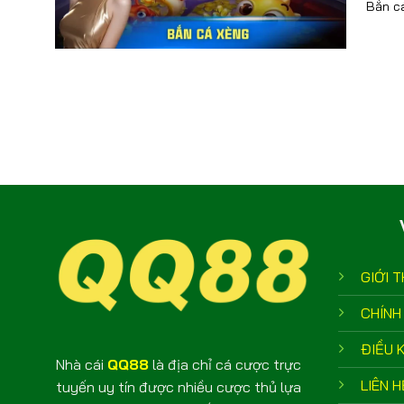
Bắn cá
GIỚI T
CHÍNH
ĐIỀU 
Nhà cái
QQ88
là địa chỉ cá cược trực
LIÊN H
tuyến uy tín được nhiều cược thủ lựa